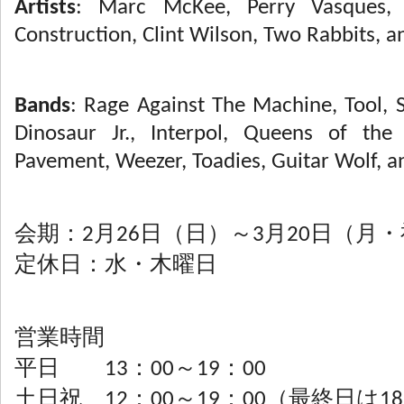
Artists
: Marc McKee, Perry Vasques, 
Construction, Clint Wilson, Two Rabbits, 
Bands
: Rage Against The Machine, Tool,
Dinosaur Jr., Interpol, Queens of th
Pavement, Weezer, Toadies, Guitar Wolf, 
会期：2月26日（日）～3月20日（月
定休日：水・木曜日
営業時間
平日 13：00～19：00
土日祝 12：00～19：00（最終日は1