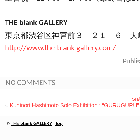
THE blank GALLERY
東京都渋谷区神宮前３－２１－６ 大
http://www.the-blank-gallery.com/
Publ
NO COMMENTS
snA
«
Kuninori Hashimoto Solo Exhibition : “GURUGURU”
THE blank GALLERY
Top
©
-