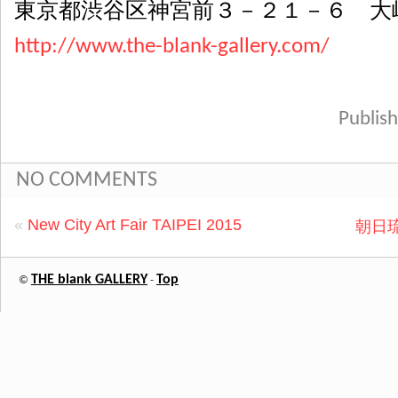
東京都渋谷区神宮前３－２１－６ 大
http://www.the-blank-gallery.com/
Publi
NO COMMENTS
«
New City Art Fair TAIPEI 2015
朝日
THE blank GALLERY
Top
©
-