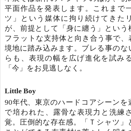
平面作品を発表します。これまで
ツ」という媒体に拘り続けてきた
が、前提として「身に纏う」という
フラットな支持体と向き合う事で、
境地に踏み込みます。ブレる事のな
らも、表現の幅を広げ進化を試み
「今」をお見逃しなく。
Little Boy
90
年代、東京のハードコアシーンを
で培われた、露骨な表現力と洗練
覚。圧倒的な存在感。「Ｔシャツ」