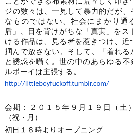
ことができる布素材に荒々しく叩き
ジの数々は、一見して暴力的だが、
なものではない。社会にまかり通
盾」、目を背けがちな「真実」をス
ける作品は、見る者を惹きつけ、近
掴んで放さない。そして、「着れる
と誘惑を囁く。世の中のあらゆる不
ルボーイは主張する。
http://littleboyfuckoff.
tumblr.com/
会期：２０１５年９月１９日（土
（祝・月）
初日１８時よりオープニング